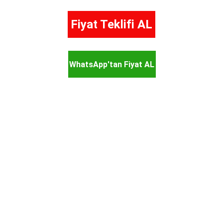
Fiyat Teklifi AL
WhatsApp'tan Fiyat AL
Atik Nakliyat güvencesiyle; asansörlü, 
ambalajlı ve sigortalı Antalya nakliye 
çözümleri.
Evden Eve Nakliyat