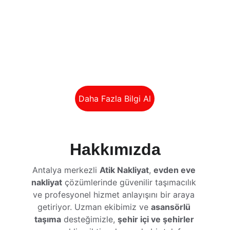
Şehirler Arası Nakliyat
Şehirler arası nakliyat ile Türkiye'nin 
bir çok Şehrine Eşya Taşıyoruz
Daha Fazla Bilgi Al
Hakkımızda
Antalya merkezli 
Atik Nakliyat
, 
evden eve 
nakliyat
 çözümlerinde güvenilir taşımacılık 
ve profesyonel hizmet anlayışını bir araya 
getiriyor. Uzman ekibimiz ve 
asansörlü 
taşıma
 desteğimizle, 
şehir içi ve şehirler 