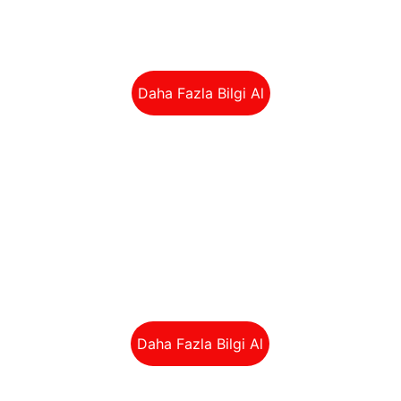
Profesyonel ekibimizle eşyalarınızı 
güvenle taşıyoruz.
Daha Fazla Bilgi Al
Asansörlü Taşımacılık
Hızlı ve güvenilir Asansörlü Şehirİiçi 
Taşımacılık hizmetimiz.
Daha Fazla Bilgi Al