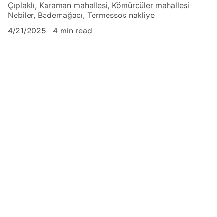
Çıplaklı, Karaman mahallesi, Kömürcüler mahallesi
Nebiler, Bademağacı, Termessos nakliye
4/21/2025
4 min read
Hizmetler
Asansörlü Nakliyat
Şehirler Arası Taşıma
Evden Eve Nakliye
Ofis Taşımacılığı
Hizmet Bölgelerimiz
Muratpaşa Nakliye