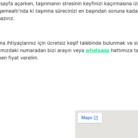
sayfa açarken, taşınmanın stresinin keyfinizi kaçırmasına iz
şemealtı'nda ki taşınma sürecinizi en başından sonuna kadar 
azırız.
 ihtiyaçlarınız için ücretsiz keşif talebinde bulunmak ve siz
amızdaki numaradan bizi arayın veya 
whatsapp
 hattımıza t
en fiyat verelim.
 Bölgelerimiz
Konumumuz
tpaşa Nakliye
ez Evden Eve
aaltı Taşımacılık
mealtı & Aksu