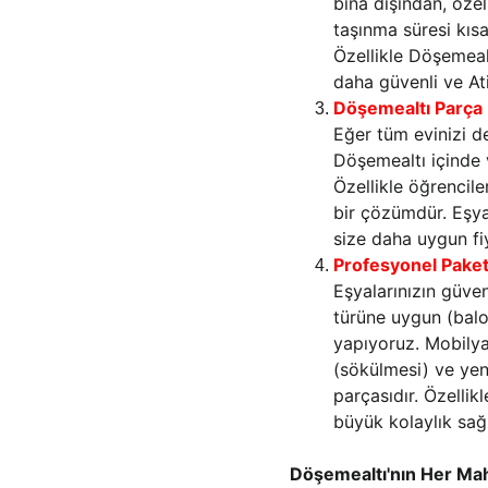
bina dışından, özel
taşınma süresi kısa
Özellikle Döşemealtı
daha güvenli ve Ati
Döşemealtı Parça
Eğer tüm evinizi de
Döşemealtı içinde 
Özellikle öğrencil
bir çözümdür. Eşyal
size daha uygun fiy
Profesyonel Pake
Eşyalarınızın güven
türüne uygun (balon
yapıyoruz. Mobilya
(sökülmesi) ve yen
parçasıdır. Özellik
büyük kolaylık sağl
Döşemealtı'nın Her Mah