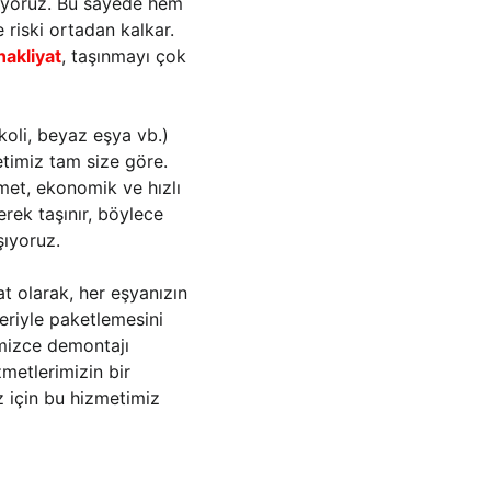
ğlıyoruz. Bu sayede hem 
 riski ortadan kalkar. 
nakliyat
, taşınmayı çok 
koli, beyaz eşya vb.) 
timiz tam size göre. 
met, ekonomik ve hızlı 
erek taşınır, böylece 
şıyoruz.
at olarak, her eşyanızın 
eriyle paketlemesini 
imizce demontajı 
metlerimizin bir 
z için bu hizmetimiz 