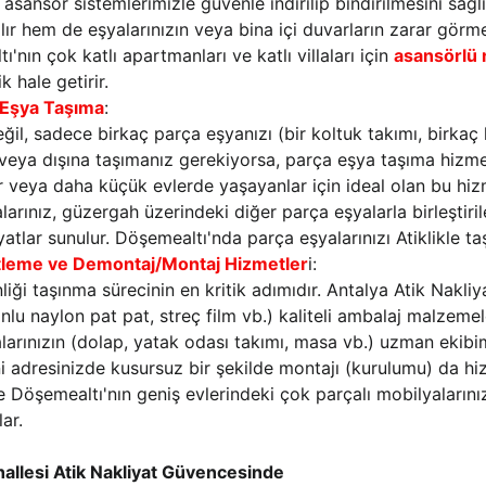
 asansör sistemlerimizle güvenle indirilip bindirilmesini sa
lır hem de eşyalarınızın veya bina içi duvarların zarar görme
'nın çok katlı apartmanları ve katlı villaları için 
asansörlü 
k hale getirir.
 Eşya Taşıma
:
ğil, sadece birkaç parça eşyanızı (bir koltuk takımı, birkaç 
veya dışına taşımanız gerekiyorsa, parça eşya taşıma hizme
er veya daha küçük evlerde yaşayanlar için ideal olan bu hiz
arınız, güzergah üzerindeki diğer parça eşyalarla birleştiril
atlar sunulur. Döşemealtı'nda parça eşyalarınızı Atiklikle ta
tleme ve Demontaj/Montaj Hizmetler
i:
liği taşınma sürecinin en kritik adımıdır. Antalya Atik Nakliy
lu naylon pat pat, streç film vb.) kaliteli ambalaj malzemel
larınızın (dolap, yatak odası takımı, masa vb.) uzman ekib
i adresinizde kusursuz bir şekilde montajı (kurulumu) da hiz
le Döşemealtı'nın geniş evlerindeki çok parçalı mobilyalarını
ar.
allesi Atik Nakliyat Güvencesinde