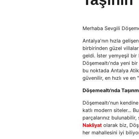
Merhaba Sevgili Döşemea
Antalya'nın hızla gelişe
birbirinden güzel villala
geldi. İster yemyeşil bir
Döşemealtı'nda yeni bir
bu noktada Antalya Atik
güvenilir, en hızlı ve en "
Döşemealtı'nda Taşınma
Döşemealtı'nun kendine h
katlı modern siteler... 
parçalarınız bulunabilir,
Nakliyat
 olarak biz, Döş
her mahallesini iyi bili