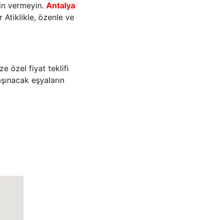
in vermeyin. 
Antalya 
Atiklikle, özenle ve 
e özel fiyat teklifi 
aşınacak eşyaların 
İletişim
Adres:Varlık, 202. Sk. 
Emek Apt No:13 A, 07050 
Muratpaşa/Antalya