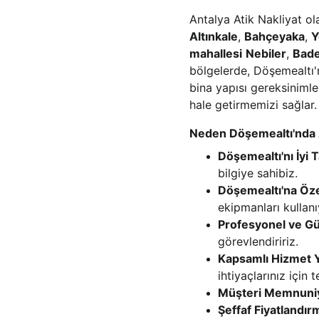
Antalya Atik Nakliyat ol
Altınkale
, 
Bahçeyaka
, 
Y
mahallesi
Nebiler
, 
Bad
bölgelerde, Döşemealtı'n
bina yapısı gereksinimle
hale getirmemizi sağlar.
Neden Döşemealtı'nda At
Döşemealtı'nı İyi 
bilgiye sahibiz.
Döşemealtı'na Öz
ekipmanları kullanı
Profesyonel ve Güv
görevlendiririz.
Kapsamlı Hizmet Y
ihtiyaçlarınız için 
Müşteri Memnuniy
Şeffaf Fiyatlandır