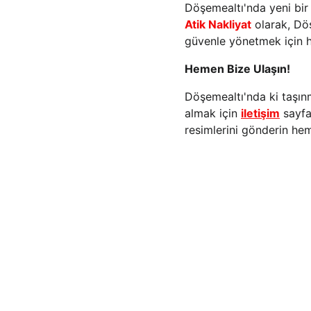
Döşemealtı'nda yeni bir 
Atik Nakliyat
 olarak, Dö
güvenle yönetmek için h
Hemen Bize Ulaşın!
Döşemealtı'nda ki taşınma
almak için 
iletişim
 sayf
resimlerini gönderin hem
Hizmetler
Hizmet
Asansörlü Nakliyat
Mura
Şehirler Arası Taşıma
Kep
Evden Eve Nakliye
Kony
Ofis Taşımacılığı
Döşe