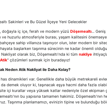
ltı Sakinleri ve Bu Güzel İlçeye Yeni Gelecekler
n, doğayla iç içe, ferah ve modern yüzü 
Döşemealtı
... Geniş
rı ve huzurlu atmosferiyle burası, yaşam kalitesini önemseyen
 bahçeye sahip villanıza taşınıyor olun, ister modern bir site
 hayata başlarken taşınma sürecinin ne kadar önemli olduğun
 Nakliyat olarak biz, Döşemealtı'nda ki tüm 
nakliye
 ihtiyaçl
Atik
" çözümleri sunmak için buradayız!
k Neden Atik Nakliyat ile Daha Kolay?
as dinamikleri var. Genellikle daha büyük metrekareli evler, 
Bu da demek oluyor ki, taşınacak eşya hacmi daha fazla olabil
 site içi kurallar veya yüksek katlar nedeniyle özel ekipman g
emealtı'nın bu yapısına tamamen hakimiz. Döşemealtı'nın her 
yoruz. Taşınma planlamamızı, evinizin tipine ve bulunduğu bö