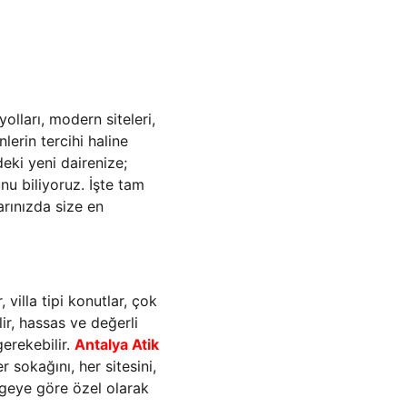
 yolları, modern siteleri, 
lerin tercihi haline 
deki yeni dairenize; 
u biliyoruz. İşte tam 
arınızda size en 
villa tipi konutlar, çok 
ir, hassas ve değerli 
erekebilir. 
Antalya Atik 
sokağını, her sitesini, 
lgeye göre özel olarak 