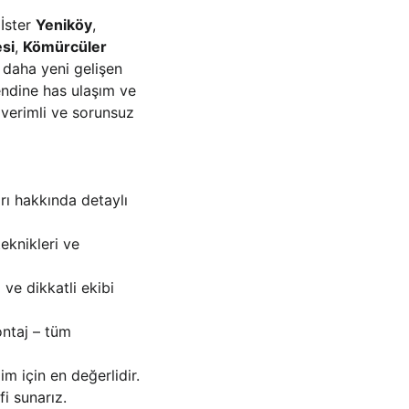
İster 
Yeniköy
, 
si
, 
Kömürcüler 
r daha yeni gelişen 
kendine has ulaşım ve 
 verimli ve sorunsuz 
arı hakkında detaylı 
teknikleri ve 
ve dikkatli ekibi 
ntaj – tüm 
m için en değerlidir.
fi sunarız.