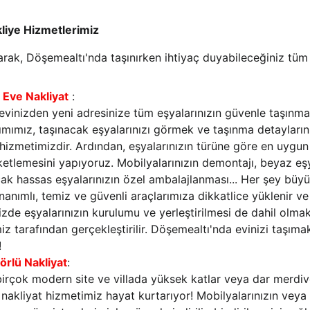
liye Hizmetlerimiz
arak, Döşemealtı'nda taşınırken ihtiyaç duyabileceğiniz tüm 
Eve Nakliyat
 :
evinizden yeni adresinize tüm eşyalarınızın güvenle taşınmas
dımımız, taşınacak eşyalarınızı görmek ve taşınma detayların
 hizmetimizdir. Ardından, eşyalarınızın türüne göre en uygun
etlemesini yapıyoruz. Mobilyalarınızın demontajı, beyaz eşy
acak hassas eşyalarınızın özel ambalajlanması... Her şey büyük
anımlı, temiz ve güvenli araçlarımıza dikkatlice yüklenir ve
vinizde eşyalarınızın kurulumu ve yerleştirilmesi de dahil olm
z tarafından gerçekleştirilir. Döşemealtı'nda evinizi taşımak
!
rlü Nakliyat
:
irçok modern site ve villada yüksek katlar veya dar merdive
nakliyat hizmetimiz hayat kurtarıyor! Mobilyalarınızın veya 