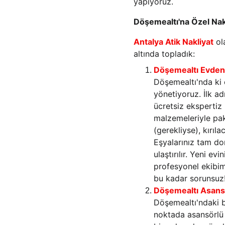
yapıyoruz.
Döşemealtı'na Özel Nak
Antalya Atik Nakliyat
 ol
altında topladık:
Döşemealtı Evden 
Döşemealtı'nda ki 
yönetiyoruz. İlk a
ücretsiz ekspertiz
malzemeleriyle pak
(gerekliyse), kırıl
Eşyalarınız tam don
ulaştırılır. Yeni e
profesyonel ekibimi
bu kadar sorunsuz
Döşemealtı Asansö
Döşemealtı'ndaki b
noktada asansörlü 