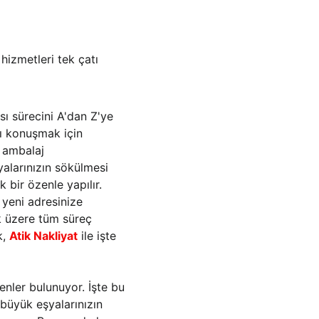
hizmetleri tek çatı 
ı sürecini A'dan Z'ye 
ı konuşmak için 
 ambalaj 
alarınızın sökülmesi 
 bir özenle yapılır. 
 yeni adresinize 
ak üzere tüm süreç 
, 
Atik Nakliyat
 ile işte 
nler bulunuyor. İşte bu 
büyük eşyalarınızın 