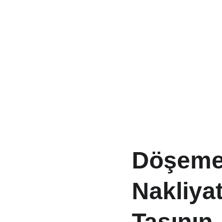
Döşemea
Nakliyat
Taşının