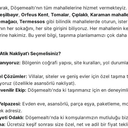
arak, Döşemealtı'nın tüm mahallelerine hizmet vermekteyiz. 
eşilbayır
, 
Orfeus Kent
, 
Tomalar
, 
Çıplaklı
, 
Karaman mahalle
emağacı
, 
Termessos
 gibi bilindik mahallelerde oturun, iste
ın her sokağını, her site girişini biliyoruz. Her mahallenin 
rine hakimiz. Bu yerel bilgi, taşınma planlamamızı çok daha
ik Nakliyat'ı Seçmelisiniz?
Tanıyoruz:
 Bölgenin coğrafi yapısı, site kuralları, yol duruml
el Çözümler:
 Villalar, siteler ve geniş evler için özel taşıma 
yoruz (özellikle asansörlü nakliyat).
enilir Ekip:
 Döşemealtı'nda ki taşınmanız için en deneyimli 
elpazesi:
 Evden eve, asansörlü, parça eşya, paketleme, mo
tek adresiz.
eti Odaklı:
 Döşemealtı'nda ki komşularımızın mutluluğu bizi
ma:
 Ücretsiz keşif sonrası size özel, net ve adil bir fiyat tekli